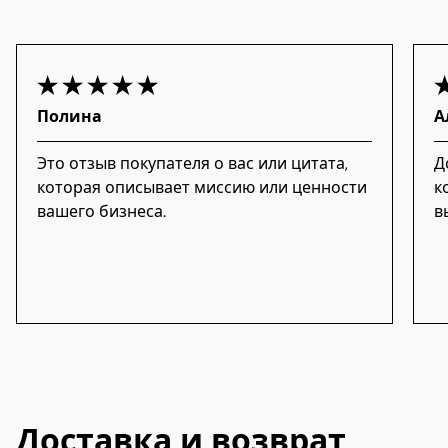
Полина
А
Это отзыв покупателя о вас или цитата,
Д
которая описывает миссию или ценности
к
вашего бизнеса.
в
Доставка и возврат